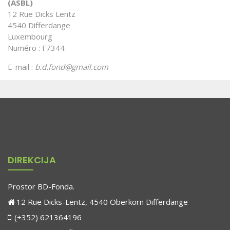
(ASBL)
12 Rue Dicks Lentz
4540 Differdange
Luxembourg
Numéro : F7344
E-mail :
b.d.fond@gmail.com
DIREKCIJA
Prostor BD-Fonda.
12 Rue Dicks-Lentz, 4540 Oberkorn Differdange
(+352) 621364196