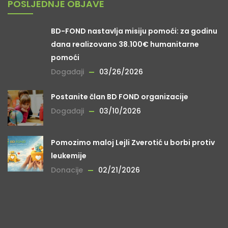
POSLJEDNJE OBJAVE
BD-FOND nastavlja misiju pomoći: za godinu
dana realizovano 38.100€ humanitarne
pomoći
Događaji
03/26/2026
Postanite član BD FOND organizacije
Događaji
03/10/2026
Pomozimo maloj Lejli Zverotić u borbi protiv
leukemije
Donacije
02/21/2026