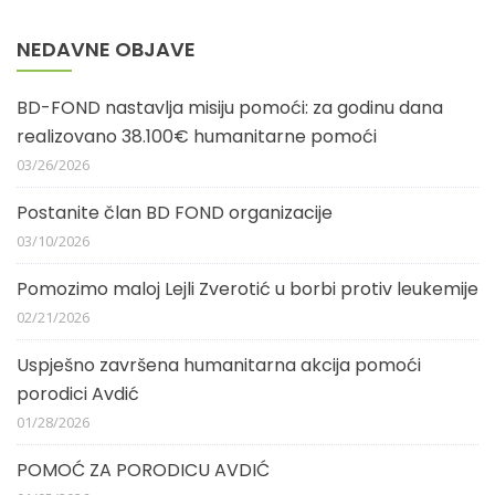
NEDAVNE OBJAVE
BD-FOND nastavlja misiju pomoći: za godinu dana
realizovano 38.100€ humanitarne pomoći
03/26/2026
Postanite član BD FOND organizacije
03/10/2026
Pomozimo maloj Lejli Zverotić u borbi protiv leukemije
02/21/2026
Uspješno završena humanitarna akcija pomoći
porodici Avdić
01/28/2026
POMOĆ ZA PORODICU AVDIĆ