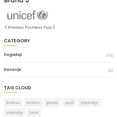
Brand 5
Previous Post
Next Post
CATEGORY
Događaji
(10)
Donacije
(2)
TAG CLOUD
konkrus
konkurs
pikado
sport
stependije
stipendija
turnir