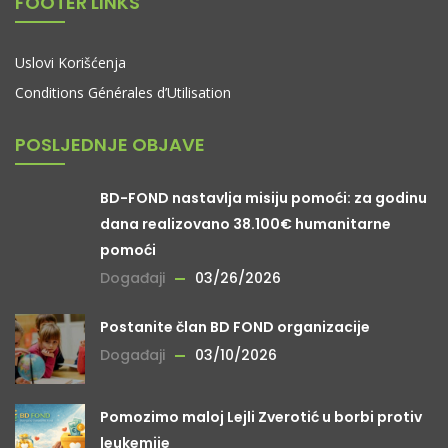
FOOTER LINKS
Uslovi Korišćenja
Conditions Générales d’Utilisation
POSLJEDNJE OBJAVE
BD-FOND nastavlja misiju pomoći: za godinu
dana realizovano 38.100€ humanitarne
pomoći
Događaji
03/26/2026
Postanite član BD FOND organizacije
Događaji
03/10/2026
Pomozimo maloj Lejli Zverotić u borbi protiv
leukemije